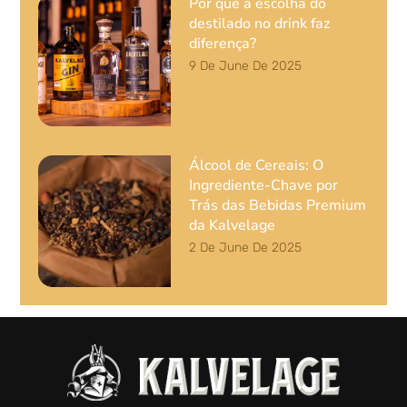
Por que a escolha do
destilado no drink faz
diferença?
9 De June De 2025
Álcool de Cereais: O
Ingrediente-Chave por
Trás das Bebidas Premium
da Kalvelage
2 De June De 2025