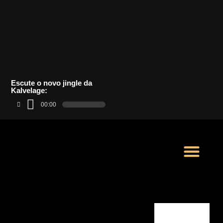
Escute o novo jingle da
Kalvelage:
00:00
LOJA VIRTUAL