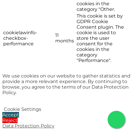
cookies in the
category "Other.
This cookie is set by
GDPR Cookie
Consent plugin. The
cookielawinfo-
cookie is used to
11
checkbox-
store the user
months
performance
consent for the
cookies in the
category
"Performance".
The cookie is set by
the GDPR Cookie
We use cookies on our website to gather statistics and
Consent plugin and
provide a more relevant experience. By continuing to
is used to store
11
browse, you agree to the terms of our Data Protection
viewed_cookie_policy
whether or not user
months
Policy.
has consented to the
use of cookies. It does
not store any
Cookie Settings
personal data.
Accept
SALVAR E ACEITAR
Reject
Data Protection Policy