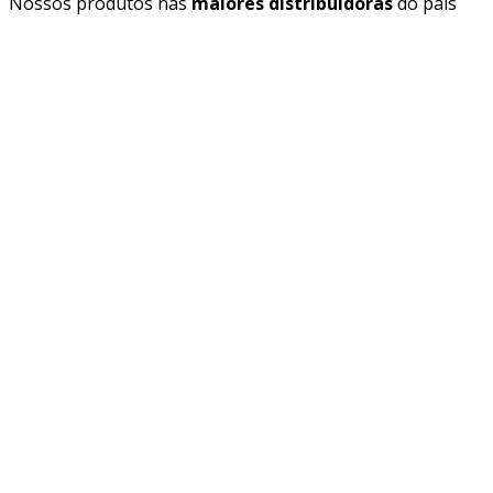
Nossos produtos nas
maiores distribuidoras
do país