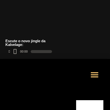
Escute o novo jingle da
Kalvelage:
00:00
LOJA VIRTUAL