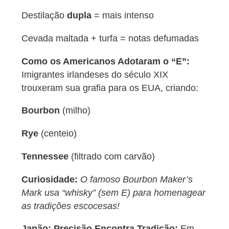
Destilação
dupla
= mais intenso
Cevada maltada + turfa = notas defumadas
Como os Americanos Adotaram o “E”:
Imigrantes irlandeses do século XIX
trouxeram sua grafia para os EUA, criando:
Bourbon
(milho)
Rye
(centeio)
Tennessee
(filtrado com carvão)
Curiosidade:
O famoso Bourbon Maker’s
Mark usa “whisky” (sem E) para homenagear
as tradições escocesas!
Japão: Precisão Encontra Tradição:
Em