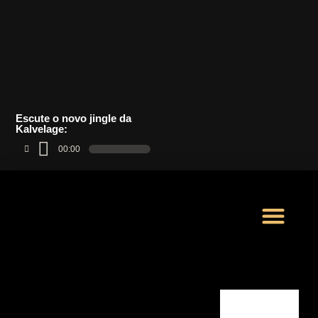
Escute o novo jingle da
Kalvelage:
00:00
LOJA VIRTUAL